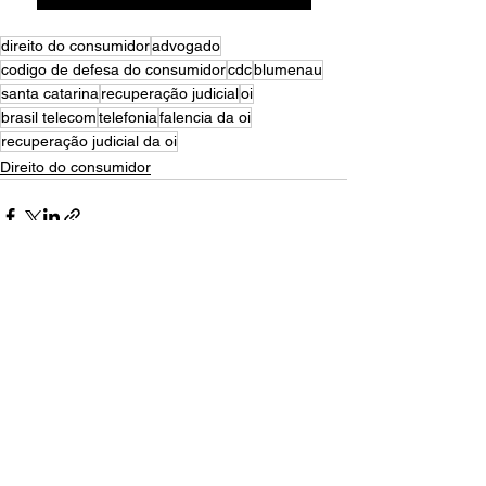
direito do consumidor
advogado
codigo de defesa do consumidor
cdc
blumenau
santa catarina
recuperação judicial
oi
brasil telecom
telefonia
falencia da oi
recuperação judicial da oi
Direito do consumidor
Ver tudo
Posts recentes