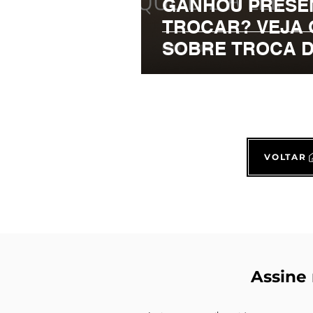
GANHOU PRESE
TROCAR? VEJA O
SOBRE TROCA 
VOLTAR
Assine 