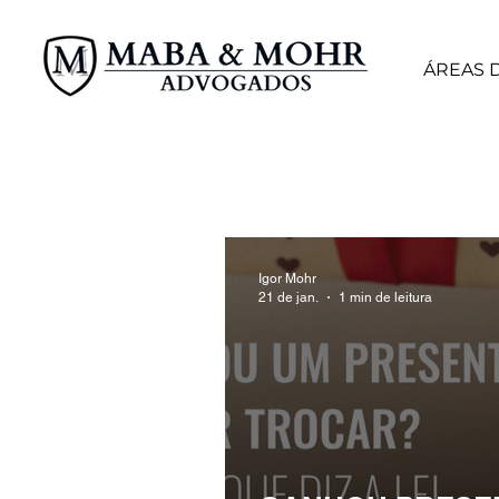
ÁREAS 
Igor Mohr
21 de jan.
1 min de leitura