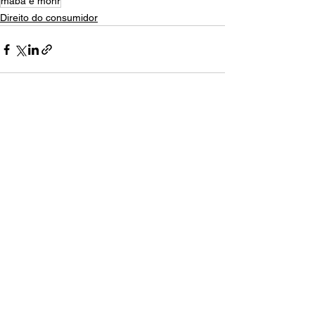
maba e mohr
Direito do consumidor
Ver tudo
Posts recentes